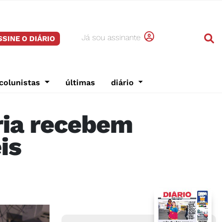
Já sou assinante
SSINE O DIÁRIO
colunistas
últimas
diário
ria recebem
is