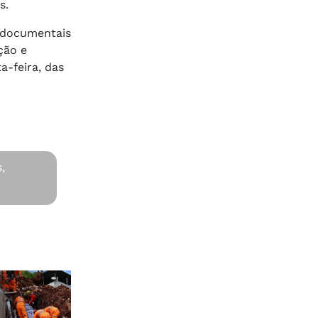
s.
s documentais
ção e
a-feira, das
,