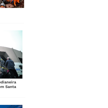
edianeira
em Santa