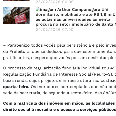
26/02/2026 06:00
Um
dormitório, mobiliado e até R$ 1,8 mil:
às aulas nas universidades aumenta
procura no setor imobiliário de Santa 
24/02/2026 07:00
– Parabenizo todos vocês pela persistência e pelo inve
da Prefeitura, que se dedicou para que este momento 
gratificantes, e espero que vocês possam desfrutar ple
O processo de regularização fundiária individualizou 4
Regularização Fundiária de Interesse Social (Reurb-S)
baixa renda, cujos projetos e infraestrutura são custe
quarta-feira.
Os moradores contemplados que não pude
sede da secretaria, de segunda a sexta-feira, das 8h30
Com a matrícula dos imóveis em mãos, as localidades p
direito social à moradia e o acesso a serviços públic