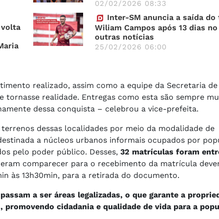
02/02/2026 08:33
Inter-SM anuncia a saída do 
 volta
Wiliam Campos após 13 dias n
outras notícias
Maria
25/02/2026 06:00
stimento realizado, assim como a equipe da Secretaria d
se tornasse realidade. Entregas como esta são sempre mu
namente dessa conquista – celebrou a vice-prefeita.
9 terrenos dessas localidades por meio da modalidade de
, destinada a núcleos urbanos informais ocupados por po
ados pelo poder público. Desses,
32 matrículas foram ent
ram comparecer para o recebimento da matrícula devem 
min às 13h30min, para a retirada do documento.
assam a ser áreas legalizadas, o que garante a proprie
os, promovendo cidadania e qualidade de vida para a popu