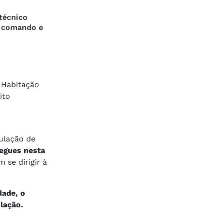
técnico
o comando e
e Habitação
ito
pulação de
regues nesta
se dirigir à
dade, o
lação.