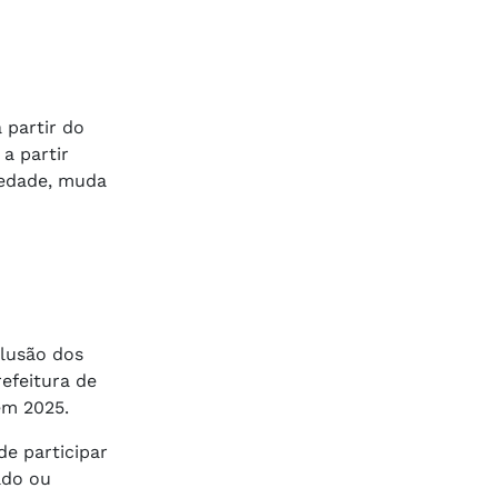
 partir do
a partir
iedade, muda
clusão dos
efeitura de
em 2025.
de participar
ado ou