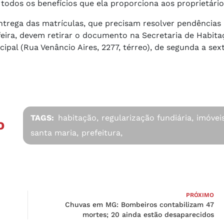
todos os benefícios que ela proporciona aos proprietário
ntrega das matrículas, que precisam resolver pendência
ira, devem retirar o documento na Secretaria de Habita
ipal (Rua Venâncio Aires, 2277, térreo), de segunda a sext
TAGS:
habitação,
regularização fundiária,
imóveis
O
santa maria,
prefeitura,
PRÓXIMO
Chuvas em MG: Bombeiros contabilizam 47
mortes; 20 ainda estão desaparecidos