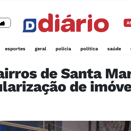
A
esportes
geral
polícia
política
saúde
bairros de Santa Ma
ularização de imóve