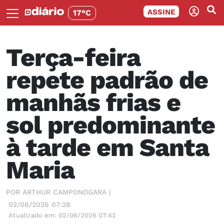
ASSINE
17°C
Terça-feira
repete padrão de
manhãs frias e
sol predominante
à tarde em Santa
Maria
POR ARTHUR CAMPONOGARA |
02/06/2026 07:28
Atualizado em: 02/06/2026 07:42