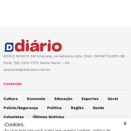
©2023 NEWCO SM Empresa Jornalística Ltda. CNPJ 26.748774.0001-99
Fone: (55) 3213-7272 Santa Maria – RS
assinante@diariosm.com.br
Conteúdo
Cultura
Economia
Educação
Esportes
Geral
Polícia/Segurança
Política
Região
Saúde
Colunistas
Últimas Notícias
Cookies.
Ao usar este site você aceita que usamos cookies.
política de