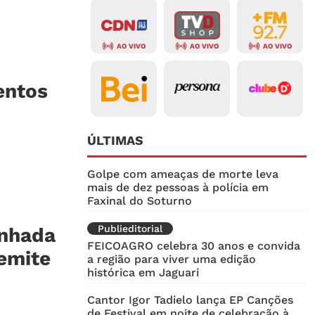
AO VIVO
AO VIVO
AO VIVO
entos
ÚLTIMAS
Golpe com ameaças de morte leva
mais de dez pessoas à polícia em
Faxinal do Soturno
Publieditorial
anhada
FEICOAGRO celebra 30 anos e convida
 emite
a região para viver uma edição
histórica em Jaguari
Cantor Igor Tadielo lança EP Canções
de Festival em noite de celebração à