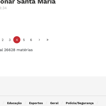
ionar Santa Maria
3:34
2
3
4
5
6
al 26628 matérias
Educação
Esportes
Geral
Polícia/Segurança