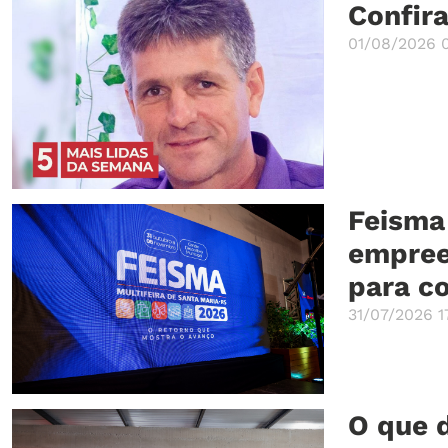
Confira
01/08/2026 
Feisma
empree
para c
31/07/2026 1
O que d