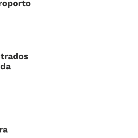
roporto
strados
 da
ra