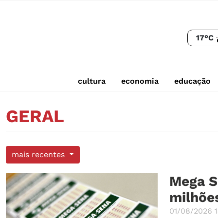
17°C
cultura
economia
educação
GERAL
mais recentes
Mega S
milhõe
01/08/2026 1