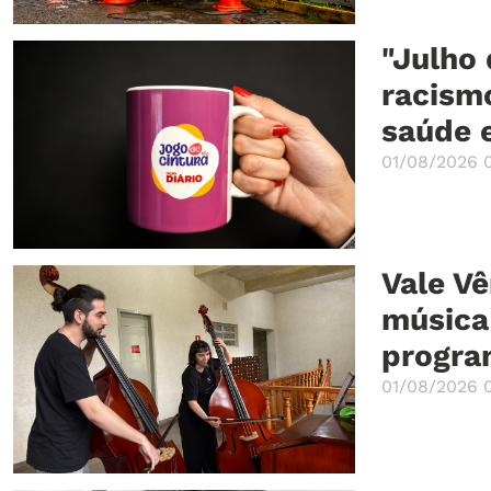
"Julho 
racismo
saúde 
01/08/2026 
Vale Vê
música,
progra
01/08/2026 