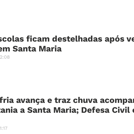
scolas ficam destelhadas após v
 em Santa Maria
2:08
 fria avança e traz chuva acomp
ania a Santa Maria; Defesa Civil
1:17