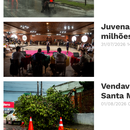
Juvena
milhõe
31/07/2026 1
Vendav
Santa 
01/08/2026 