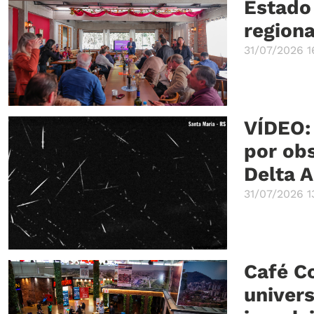
Estado
regiona
31/07/2026 1
VÍDEO:
por obs
Delta A
31/07/2026 1
Café C
univer