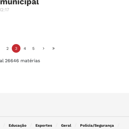
 municipal
2:17
2
3
4
5
al 26646 matérias
Educação
Esportes
Geral
Polícia/Segurança