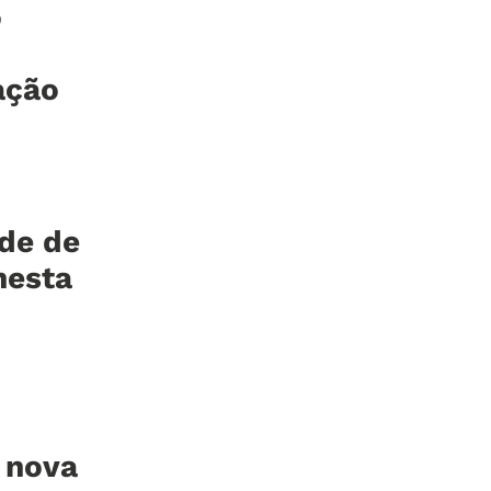
o
ação
ede de
nesta
e nova