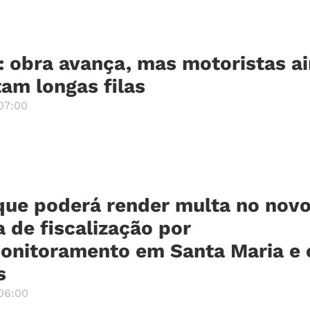
: obra avança, mas motoristas a
am longas filas
07:00
 que poderá render multa no nov
 de fiscalização por
onitoramento em Santa Maria e 
s
06:00