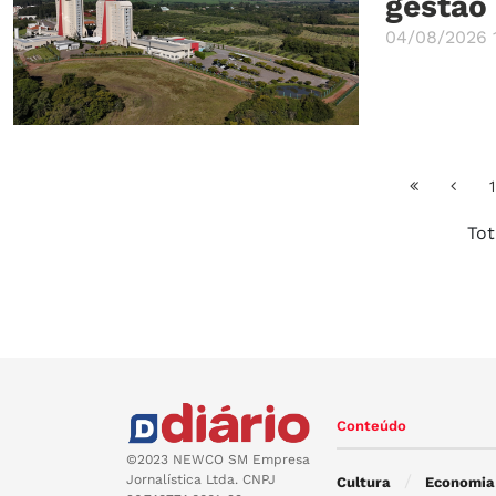
gestão
04/08/2026 1
1
Tot
Conteúdo
©2023 NEWCO SM Empresa
Jornalística Ltda. CNPJ
Cultura
Economia