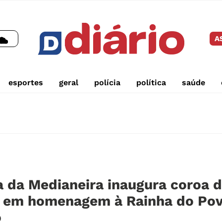
A
esportes
geral
polícia
política
saúde
a da Medianeira inaugura coroa d
 em homenagem à Rainha do Po
o