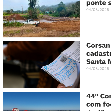
ponte 
04/08/2026 
Corsan
cadastr
Santa 
04/08/2026 1
44º Co
com fo