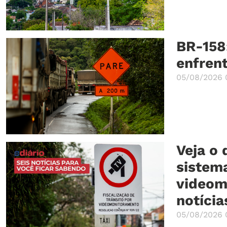
BR-158
enfrent
05/08/2026 
Veja o
sistema
videom
notícia
05/08/2026 