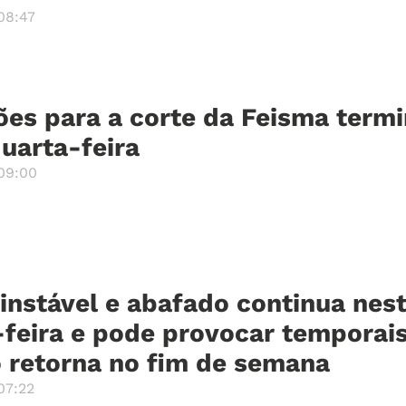
08:47
ções para a corte da Feisma term
uarta-feira
09:00
instável e abafado continua nes
feira e pode provocar temporais;
o retorna no fim de semana
07:22