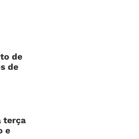
to de
os de
 terça
o e