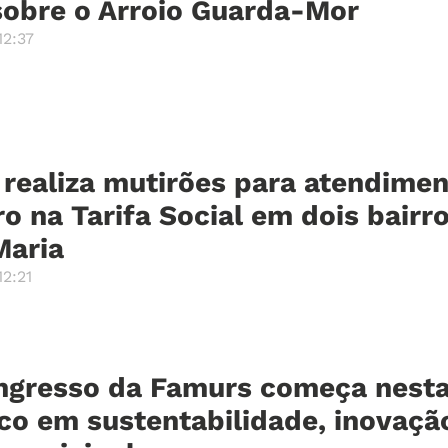
sobre o Arroio Guarda-Mor
12:37
 realiza mutirões para atendimen
o na Tarifa Social em dois bairr
Maria
2:21
ngresso da Famurs começa nesta
co em sustentabilidade, inovaçã