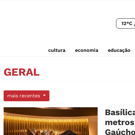
12°C
cultura
economia
educação
GERAL
mais recentes
Basílic
metros
Gaúch