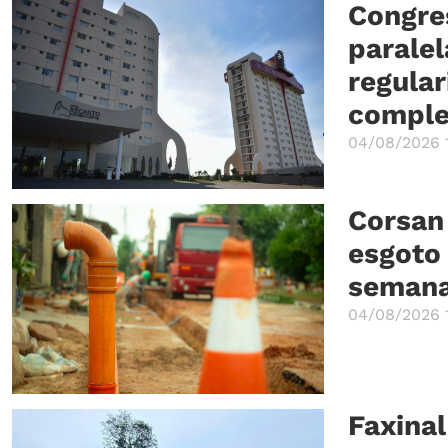
Congre
paralel
regular
comple
04/08/2026 1
Corsan
esgoto 
seman
04/08/2026 
Faxinal