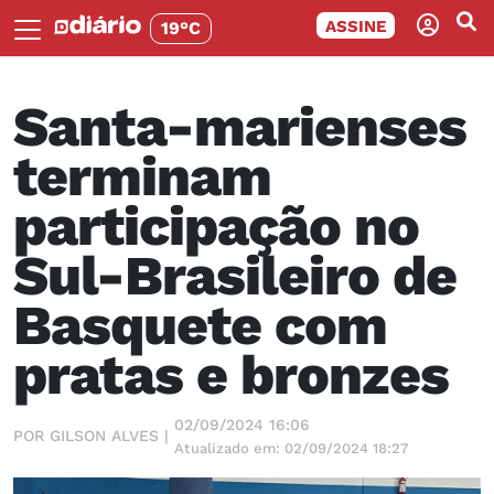
ASSINE
19°C
Santa-marienses
terminam
participação no
Sul-Brasileiro de
Basquete com
pratas e bronzes
02/09/2024 16:06
POR GILSON ALVES |
Atualizado em: 02/09/2024 18:27