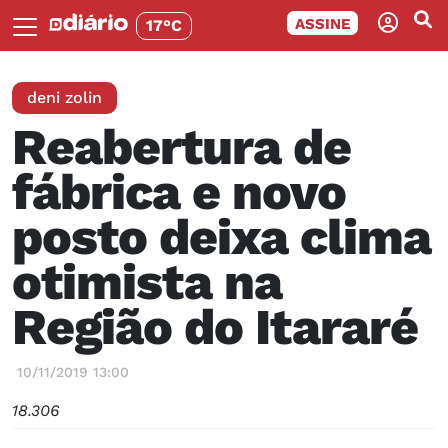
ASSINE
17°C
deni zolin
Reabertura de
fábrica e novo
posto deixa clima
otimista na
Região do Itararé
10/11/2019 13:00
18.306