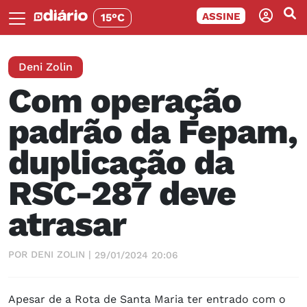
ASSINE
15°C
Deni Zolin
Com operação
padrão da Fepam,
duplicação da
RSC-287 deve
atrasar
POR DENI ZOLIN |
29/01/2024 20:06
Apesar de a Rota de Santa Maria ter entrado com o