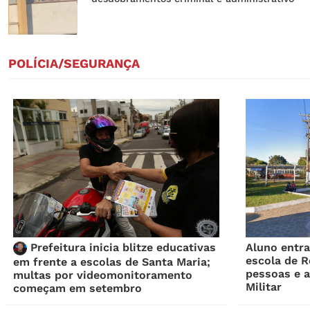
POLÍCIA/SEGURANÇA
Prefeitura inicia blitze educativas
Aluno entr
escola de R
em frente a escolas de Santa Maria;
pessoas e a
multas por videomonitoramento
Militar
começam em setembro