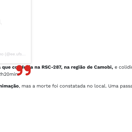
Um post compartilhado por 21° Turma Educação Especial - Noturno (@ee.ufsm)
 que conduzia na RSC-287, na região de Camobi,
e colid
 2h20min.
animação
, mas a morte foi constatada no local. Uma pass