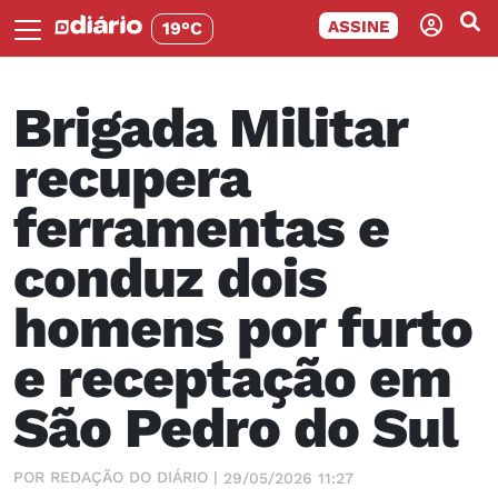
ASSINE
19°C
Brigada Militar
recupera
ferramentas e
conduz dois
homens por furto
e receptação em
São Pedro do Sul
POR REDAÇÃO DO DIÁRIO |
29/05/2026 11:27