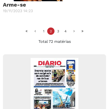
Arme-se
19/11/2023 14:23
1
2
3
4
Total 72 matérias