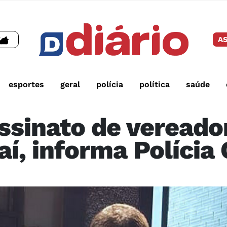
AS
esportes
geral
polícia
política
saúde
ssinato de vereado
í, informa Polícia C