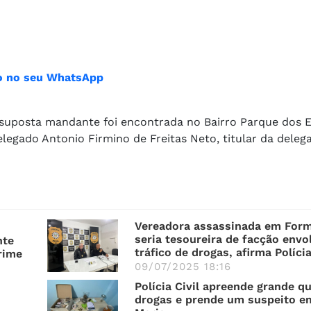
ião no seu WhatsApp
 suposta mandante foi encontrada no Bairro Parque dos E
legado Antonio Firmino de Freitas Neto, titular da deleg
Vereadora assassinada em Form
seria tesoureira de facção envo
nte
tráfico de drogas, afirma Polícia
rime
09/07/2025 18:16
Polícia Civil apreende grande q
drogas e prende um suspeito e