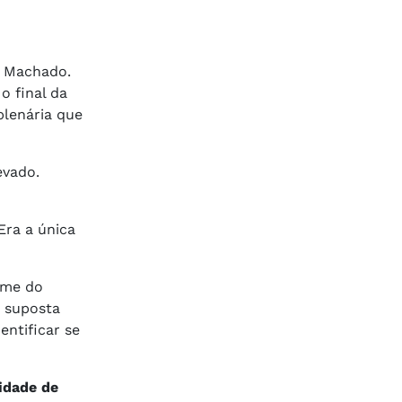
s Machado.
o final da
plenária que
evado.
Era a única
ome do
a suposta
entificar se
idade de