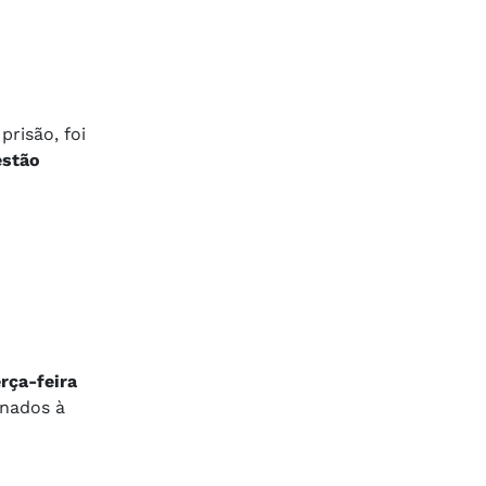
prisão, foi
estão
rça-feira
onados à