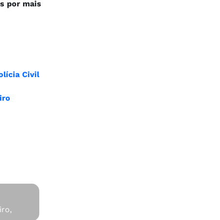
s por mais
ícia Civil
iro
iro,