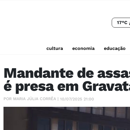
17°C
cultura
economia
educação
Mandante de assa
é presa em Gravata
POR MARIA JÚLIA CORRÊA |
10/07/2025 21:00