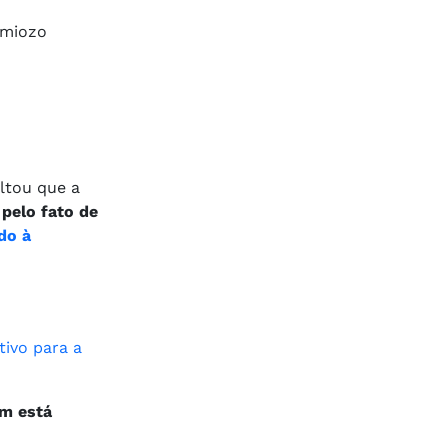
amiozo
altou que a
 pelo fato de
do à
tivo para a
ém está