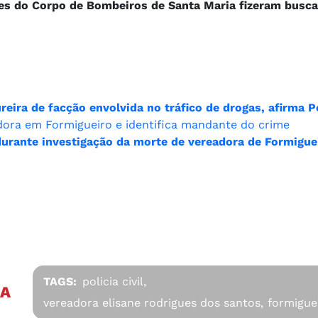
es do Corpo de Bombeiros de Santa Maria fizeram busca
ira de facção envolvida no tráfico de drogas, afirma Pol
eadora em Formigueiro e identifica mandante do crime
urante investigação da morte de vereadora de Formigue
TAGS:
policia civil,
ÊA
vereadora elisane rodrigues dos santos,
formigue