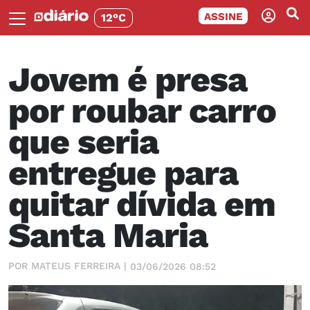
ASSINE
12°C
Jovem é presa
por roubar carro
que seria
entregue para
quitar dívida em
Santa Maria
POR MATEUS FERREIRA |
03/06/2026 08:52