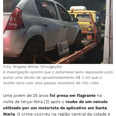
Foto: Brigada Militar (Divulgação)
A investigação aponta que o automóvel seria repassado para
quitar uma dívida de aproximadamente R$ 3 mil que a
mulher teria com uma pessoa moradora da Vila Lídia.
Uma jovem de 25 anos
foi presa em flagrante
na
noite de terça-feira (2) após o
roubo de um veículo
utilizado por um motorista de aplicativo em Santa
Maria
. O crime ocorreu na região central da cidade e