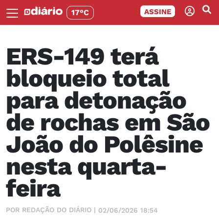
ASSINE
17°C
ERS-149 terá
bloqueio total
para detonação
de rochas em São
João do Polêsine
nesta quarta-
feira
POR REDAÇÃO DO DIÁRIO |
02/06/2026 18:54