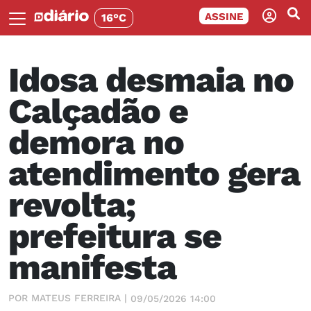
ASSINE
16°C
Idosa desmaia no
Calçadão e
demora no
atendimento gera
revolta;
prefeitura se
manifesta
POR MATEUS FERREIRA |
09/05/2026 14:00