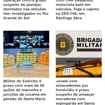
Operação contra grupo
Com CNH suspensa,
suspeito de planejar
motorista bate em
atentados nas eleições
veículos, foge e capota
tem investigados no Rio
na ERS-149, em
Grande do Sul
Restinga Sêca
Militar do Exército é
Jovem com
preso com mais de 50
antecedentes por
quilos de maconha e
homicídio é preso
porções de cocaína em
suspeito de ameaçar
pensão de Santa Maria
moradores com
espingarda em Santa