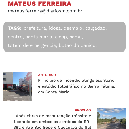
MATEUS FERREIRA
mateus.ferreira@diariosm.com.br
TAGS:
prefeitura,
idosa,
desmaio,
calçadao,
centro,
santa maria,
ciosp,
samu,
totem de emergencia,
botao do panico,
ANTERIOR
Princípio de incêndio atinge escritório
e estúdio fotográfico no Bairro Fátima,
em Santa Maria
PRÓXIMO
Após obras de manutenção trânsito é
liberado em ambos os sentidos da BR-
392 entre São Sepé e Caçapava do Sul