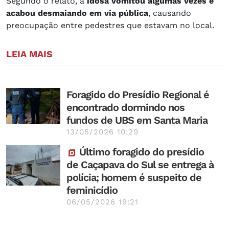
Segundo o relato, a
idosa vomitou algumas vezes e
acabou desmaiando em via pública
, causando
preocupação entre pedestres que estavam no local.
LEIA MAIS
Foragido do Presídio Regional é
encontrado dormindo nos
fundos de UBS em Santa Maria
13/05/2026 10:29
Último foragido do presídio
de Caçapava do Sul se entrega à
polícia; homem é suspeito de
feminicídio
06/05/2026 19:21