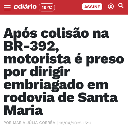
ASSINE
19°C
Após colisão na
BR-392,
motorista é preso
por dirigir
embriagado em
rodovia de Santa
Maria
POR MARIA JÚLIA CORRÊA |
18/04/2025 15:11