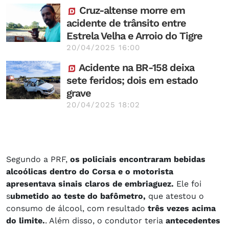
Cruz-altense morre em
acidente de trânsito entre
Estrela Velha e Arroio do Tigre
20/04/2025 16:00
Acidente na BR-158 deixa
sete feridos; dois em estado
grave
20/04/2025 18:02
Segundo a PRF,
os policiais encontraram bebidas
alcoólicas dentro do Corsa e o motorista
apresentava sinais claros de embriaguez.
Ele foi
s
ubmetido ao teste do bafômetro,
que atestou o
consumo de álcool, com resultado
três vezes acima
do limite.
. Além disso, o condutor teria
antecedentes