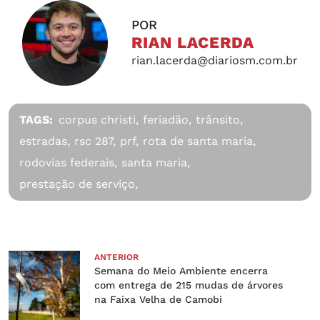
POR
RIAN LACERDA
rian.lacerda@diariosm.com.br
TAGS:
corpus christi,
feriadão,
trânsito,
estradas,
rsc 287,
prf,
rota de santa maria,
rodovias federais,
santa maria,
prestação de serviço,
ANTERIOR
Semana do Meio Ambiente encerra
com entrega de 215 mudas de árvores
na Faixa Velha de Camobi