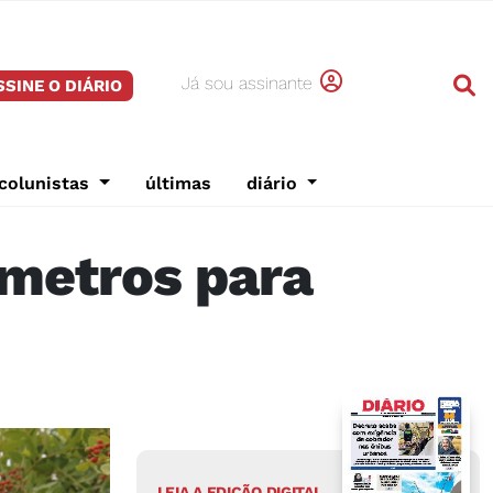
Já sou assinante
SSINE O DIÁRIO
colunistas
últimas
diário
ômetros para
LEIA A EDIÇÃO DIGITAL