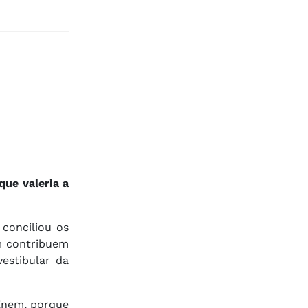
ue valeria a
conciliou os
m contribuem
estibular da
 Enem, porque