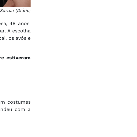
Sarturi (Diário)
sa, 48 anos,
ar. A escolha
ai, os avós e
re estiveram
com costumes
eendeu com a