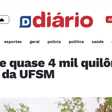
A
esportes
geral
polícia
política
saúde
e quase 4 mil quil
r da UFSM