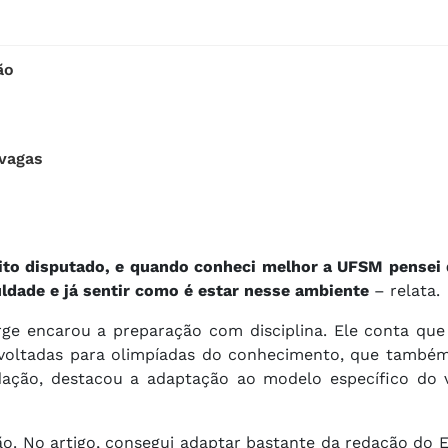
ão
 vagas
to disputado, e quando conheci melhor a UFSM pensei q
culdade e já sentir como é estar nesse ambiente
– relata.
e encarou a preparação com disciplina. Ele conta que 
s voltadas para olimpíadas do conhecimento, que també
dação, destacou a adaptação ao modelo específico do v
ião. No artigo, consegui adaptar bastante da redação do