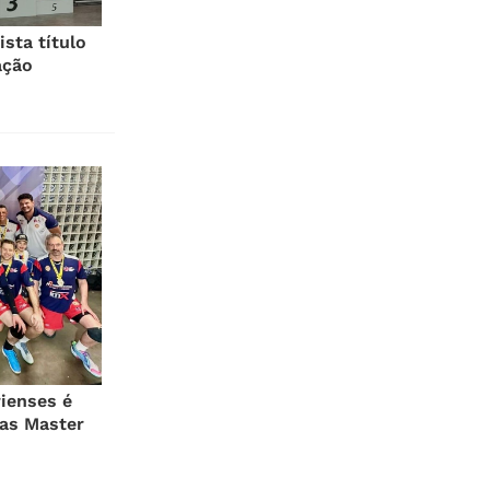
sta título
ação
ienses é
as Master