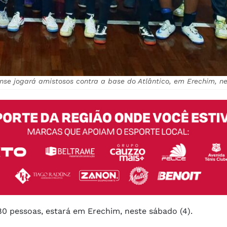
se jogará amistosos contra a base do Atlântico, em Erechim, ne
0 pessoas, estará em Erechim, neste sábado (4).