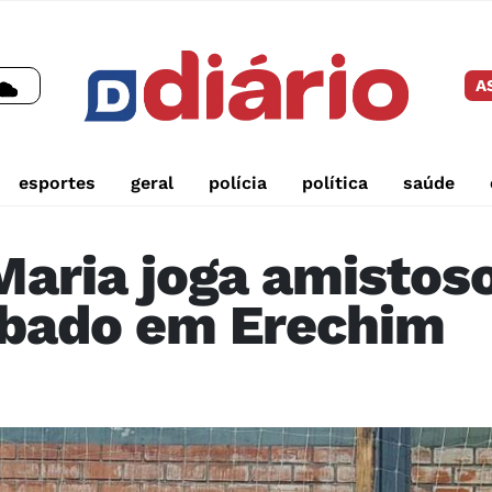
A
esportes
geral
polícia
política
saúde
aria joga amistoso
ábado em Erechim