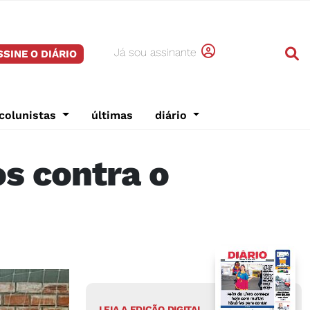
Já sou assinante
SSINE O DIÁRIO
colunistas
últimas
diário
s contra o
LEIA A EDIÇÃO DIGITAL