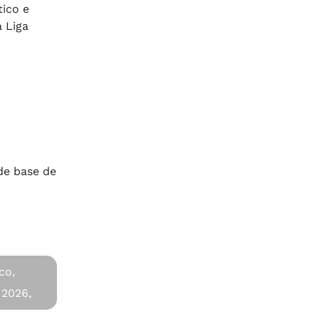
tico e
a Liga
de base de
co,
2026,