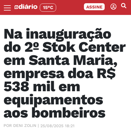
ASSINE
15°C
Na inauguração
do 2º Stok Center
em Santa Maria,
empresa doa R$
538 mil em
equipamentos
aos bombeiros
POR DENI ZOLIN |
25/08/2025 18:21