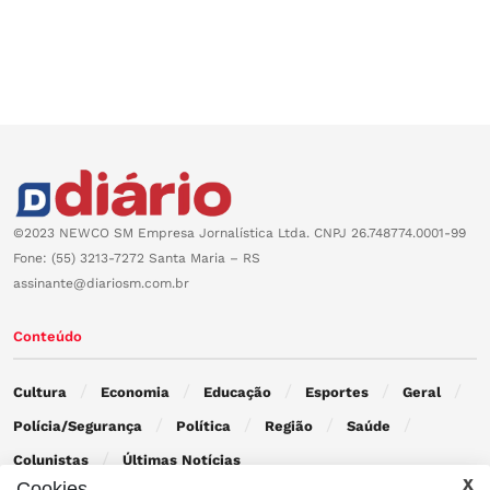
©2023 NEWCO SM Empresa Jornalística Ltda. CNPJ 26.748774.0001-99
Fone: (55) 3213-7272 Santa Maria – RS
assinante@diariosm.com.br
Conteúdo
Cultura
Economia
Educação
Esportes
Geral
Polícia/Segurança
Política
Região
Saúde
Colunistas
Últimas Notícias
Cookies.