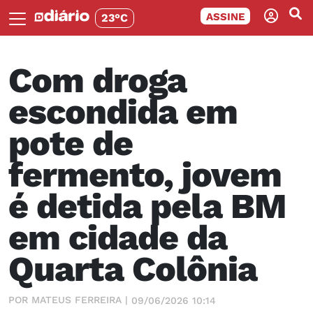
ASSINE
23°C
Com droga
escondida em
pote de
fermento, jovem
é detida pela BM
em cidade da
Quarta Colônia
POR MATEUS FERREIRA |
09/06/2026 10:14