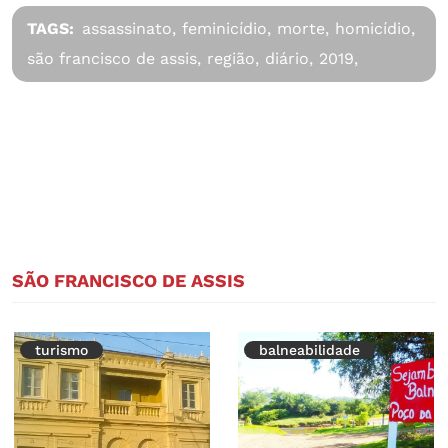
TAGS:
assassinato,
feminicídio,
morte,
homicídio,
são francisco de assis,
região,
diário,
2019,
SÃO FRANCISCO DE ASSIS
turismo
balneabilidade