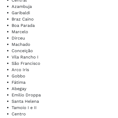
Central
Azambuja
Garibaldi
Braz Caino
Boa Parada
Marcelo
Dirceu
Machado
Conceição
Vila Rancho I
São Francisco
Arco Iris
Gobbo
Fátima
Abegay
Emilio Droppa
Santa Helena
Tamoio I e II
Centro