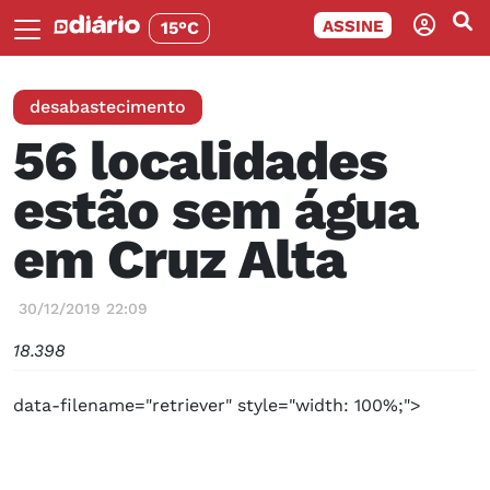
ASSINE
15°C
desabastecimento
56 localidades
estão sem água
em Cruz Alta
30/12/2019 22:09
18.398
data-filename="retriever" style="width: 100%;">