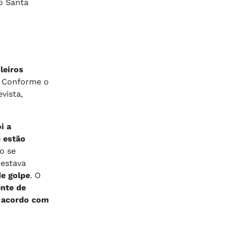
o Santa
leiros
. Conforme o
vista,
i a
e estão
o se
 estava
de golpe
. O
nte de
e acordo com