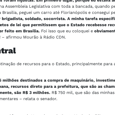
as foram injustas. Em primeiro lugar, porque eu estava a
a Assembleia Legislativa com toda a bancada, quando p
 Brasília, peguei um carro até Florianópolis e consegui 
brigadista, soldado, socorrista. A minha tarefa específ
etos de lei que permitissem que o Estado recebesse re
r feito em Brasília.
Foi isso que eu coloquei e
obviament
!
– afirmou Mourão à Rádio CDN.
ntral
inação de recursos para o Estado, principalmente para 
,5 milhões destinados a compra de maquinário, investim
bana, recursos direto para a prefeitura, que são as cha
amente, são R$ 3 milhões.
R$ 750 mil, que são das minha
amentares – relata o senador.