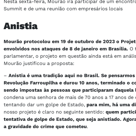
Nesta sexta-feira, Mourão irá participar de um encont
Summit e de uma reunião com empresários locais
Anistia
Mourão protocolou em 19 de outubro de 2023 o Projeto
envolvidos nos ataques de 8 de janeiro em Brasília.
O t
parlamentar, o projeto em questão ainda está em análi
Mourão justificou a proposta:
–
Anistia é uma tradição aqui no Brasil. Se pensarmos
Revolução Farroupilha e durou 10 anos, terminado o c
sendo impostas às pessoas que participaram daquela 
condena uma senhora de mais de 70 anos a 17 anos de c
tentando dar um golpe de Estado,
para mim, há uma di
nosso projeto é claro no seguinte sentido:
quem partic
tentativa de golpe de Estado, que seja anistiado. Ag
a gravidade do crime que cometeu
.