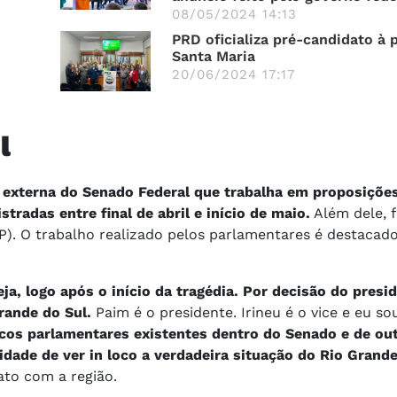
08/05/2024 14:13
o
PRD oficializa pré-candidato à 
Santa Maria
20/06/2024 17:17
l
 externa do Senado Federal que trabalha em proposiçõe
tradas entre final de abril e início de maio.
Além dele, 
P). O trabalho realizado pelos parlamentares é destacad
ja, logo após o início da tragédia. Por decisão do presi
rande do Sul.
Paim é o presidente. Irineu é o vice e eu sou
os parlamentares existentes dentro do Senado e de ou
dade de ver in loco a verdadeira situação do Rio Grande
ato com a região.