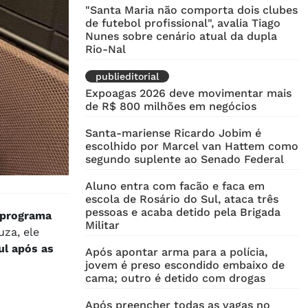
"Santa Maria não comporta dois clubes
de futebol profissional", avalia Tiago
Nunes sobre cenário atual da dupla
Rio-Nal
publieditorial
Expoagas 2026 deve movimentar mais
de R$ 800 milhões em negócios
Santa-mariense Ricardo Jobim é
escolhido por Marcel van Hattem como
segundo suplente ao Senado Federal
Aluno entra com facão e faca em
escola de Rosário do Sul, ataca três
pessoas e acaba detido pela Brigada
 programa
Militar
uza, ele
ul após as
Após apontar arma para a polícia,
jovem é preso escondido embaixo de
cama; outro é detido com drogas
Após preencher todas as vagas no