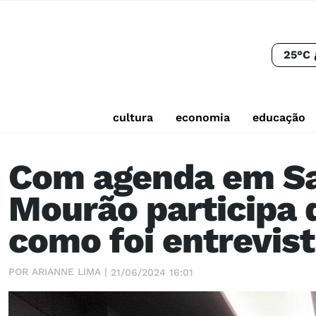
25°C
cultura
economia
educação
Com agenda em Sa
Mourão participa 
como foi entrevis
POR ARIANNE LIMA |
21/06/2024 16:01