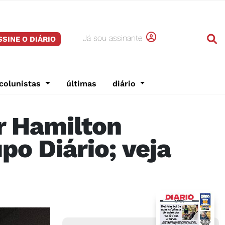
Já sou assinante
SSINE O DIÁRIO
colunistas
últimas
diário
r Hamilton
o Diário; veja