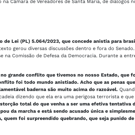
ro na Câmara de Vereadores de Santa Maria, de diálogos n
 de Lei (PL) 5.064/2023, que concede anistia para brasi
exto gerou diversas discussões dentro e fora do Senado
se na Comissão de Defesa da Democracia. Durante a entre
 no grande conflito que tivemos no nosso Estado, que fo
onflito foi todo mundo anistiado. Acho que as penas qu
lamentável baderna são muito acima do razoável.
Quand
adeia dizendo que ela era uma perigosa terrorista e que
storção total do que venha a ser uma efetiva tentativa 
ipou da marcha e está sendo acusado única e simplesme
ora, quem foi surpreendido quebrando, que seja punido d