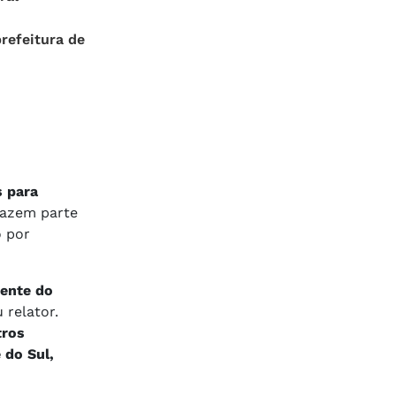
prefeitura de
s para
fazem parte
o por
dente do
 relator.
tros
 do Sul,