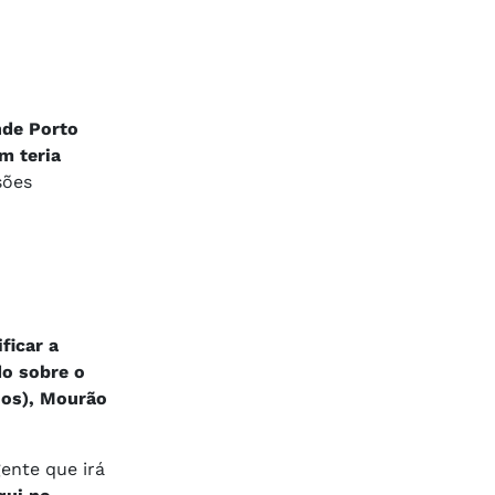
nde Porto
m teria
sões
ficar a
do sobre o
nos), Mourão
gente que irá