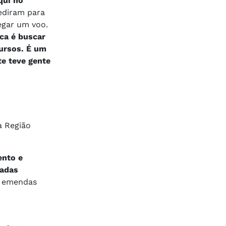
qui no
ediram para
pegar um voo.
ica é buscar
cursos. É um
e teve gente
a Região
ento e
madas
s emendas