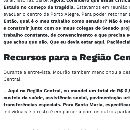
vaiar. Isso faz parte.
Agora, considero que essas crític
Estado no começo da tragédia.
Estávamos em reunião n
evacuar o centro de Porto Alegre. Para poder retornar a
Então, qual é o meu trabalho como senador? Não é ser 
e construir junto com os meus colegas de Senado proj
trabalho constante, de convencimento e que precisa se
que achou que não. Que eu devia estar aqui. Paciência
Recursos para a Região Ce
Durante a entrevista, Mourão também mencionou a dest
Central.
–
Aqui na Região Central, eu mandei um total de R$ 6
custeio da saúde, assistência social, pavimentação ur
transferências especiais. Para Santa Maria, especific
individuais e o resto é em parceria com os outros parl