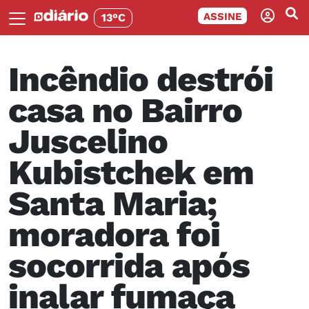
ASSINE
13°C
Incêndio destrói
casa no Bairro
Juscelino
Kubistchek em
Santa Maria;
moradora foi
socorrida após
inalar fumaça