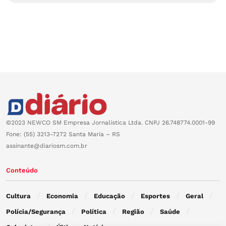
©2023 NEWCO SM Empresa Jornalística Ltda. CNPJ 26.748774.0001-99
Fone: (55) 3213-7272 Santa Maria – RS
assinante@diariosm.com.br
Conteúdo
Cultura
Economia
Educação
Esportes
Geral
Polícia/Segurança
Política
Região
Saúde