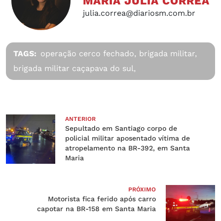
MARIA JÚLIA CORRÊA
julia.correa@diariosm.com.br
TAGS:
operação cerco fechado,
brigada militar,
brigada militar caçapava do sul,
ANTERIOR
Sepultado em Santiago corpo de
policial militar aposentado vítima de
atropelamento na BR-392, em Santa
Maria
PRÓXIMO
Motorista fica ferido após carro
capotar na BR-158 em Santa Maria