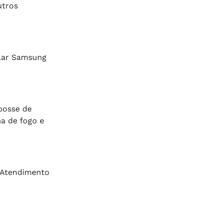
utros
ular Samsung
posse de
ma de fogo e
o Atendimento