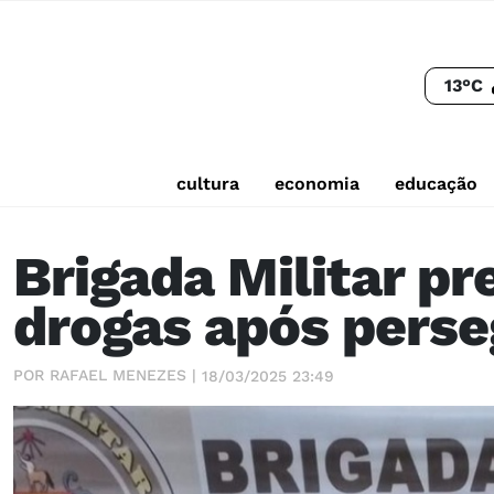
13°C
cultura
economia
educação
Brigada Militar 
drogas após perse
POR RAFAEL MENEZES |
18/03/2025 23:49