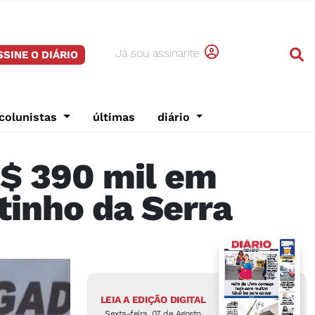
Já sou assinante
SSINE O DIÁRIO
colunistas
últimas
diário
$ 390 mil em
tinho da Serra
LEIA A EDIÇÃO DIGITAL
Sexta-feira, 07 de Agosto