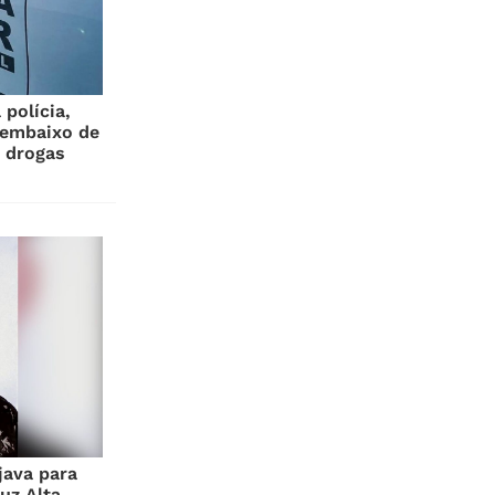
polícia,
 embaixo de
 drogas
java para
uz Alta