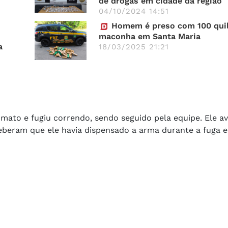
de drogas em cidade da região
04/10/2024 14:51
Homem é preso com 100 quil
maconha em Santa Maria
a
18/03/2025 21:21
mato e fugiu correndo, sendo seguido pela equipe. Ele a
rceberam que ele havia dispensado a arma durante a fuga e