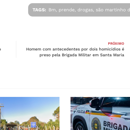
TAGS:
Bm,
prende,
drogas,
são martinho d
PRÓXIMO
o
Homem com antecedentes por dois homicídios é
preso pela Brigada Militar em Santa Maria