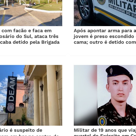
a com facão e faca em
Após apontar arma para a 
osário do Sul, ataca três
jovem é preso escondido
caba detido pela Brigada
cama; outro é detido com
rio é suspeito de
Militar de 19 anos que via
quartel do Exército em Cr