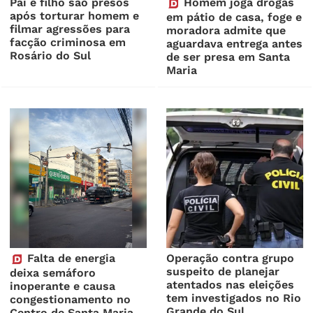
Pai e filho são presos
Homem joga drogas
após torturar homem e
em pátio de casa, foge e
filmar agressões para
moradora admite que
facção criminosa em
aguardava entrega antes
Rosário do Sul
de ser presa em Santa
Maria
Falta de energia
Operação contra grupo
suspeito de planejar
deixa semáforo
atentados nas eleições
inoperante e causa
tem investigados no Rio
congestionamento no
Grande do Sul
Centro de Santa Maria