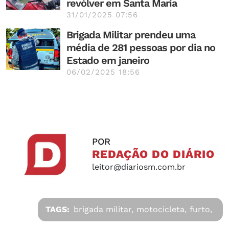
revólver em Santa Maria
31/01/2025 07:56
Brigada Militar prendeu uma
média de 281 pessoas por dia no
Estado em janeiro
06/02/2025 18:56
POR
REDAÇÃO DO DIÁRIO
leitor@diariosm.com.br
TAGS:
brigada militar,
motocicleta,
furto,