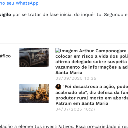
o no seu WhatsApp
igilo
por se tratar de fase inicial do inquérito. Segundo e
áfico
colocar em risco a vida dos poli
afirma delegado sobre suspeita
vazamento de informações a a
Santa Maria
03/09/2025 10:35
"Foi desastrosa a ação, pode
acalmado ele", diz defesa da fam
produtor rural morto em abord
Patram em Santa Maria
04/07/2025 10:27
ação a elementos investigativos. Essa precariedade é r