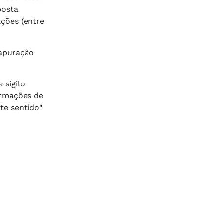
posta
ações (entre
 apuração
 sigilo
ormações de
te sentido"