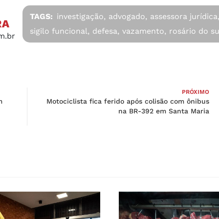
TAGS:
investigação,
advogado,
assessora jurídica
RA
sigilo funcional,
defesa,
vazamento,
rosário do su
m.br
PRÓXIMO
m
Motociclista fica ferido após colisão com ônibus
na BR-392 em Santa Maria