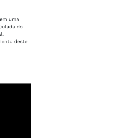
 tem uma
nculada do
l,
amento deste