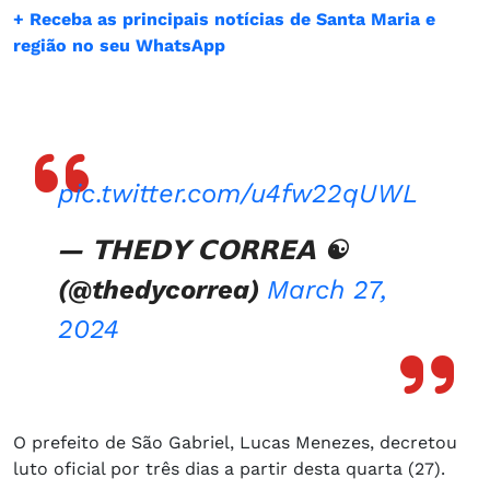
+ Receba as principais notícias de Santa Maria e
região no seu WhatsApp
pic.twitter.com/u4fw22qUWL
— 𝗧𝗛𝗘𝗗𝗬 𝗖𝗢𝗥𝗥𝗘𝗔 ☯️
(@thedycorrea)
March 27,
2024
O prefeito de São Gabriel, Lucas Menezes, decretou
luto oficial por três dias a partir desta quarta (27).