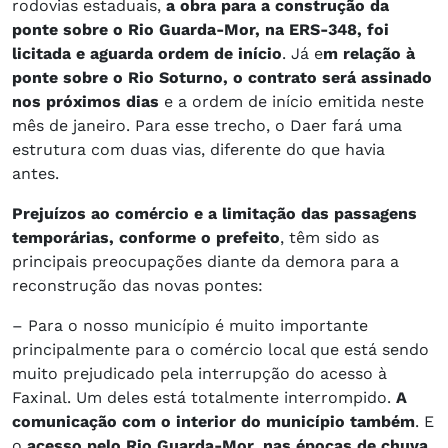
rodovias estaduais,
a obra para a construção da
ponte sobre o Rio Guarda-Mor, na ERS-348, foi
licitada e aguarda ordem de início
. Já e
m relação à
ponte sobre o Rio Soturno, o contrato será assinado
nos próximos dias
e a ordem de início emitida neste
mês de janeiro. Para esse trecho, o Daer fará uma
estrutura com duas vias, diferente do que havia
antes.
Prejuízos ao comércio e a limitação das passagens
temporárias, conforme o prefeito
, têm sido as
principais preocupações diante da demora para a
reconstrução das novas pontes:
– Para o nosso município é muito importante
principalmente para o comércio local que está sendo
muito prejudicado pela interrupção do acesso à
Faxinal. Um deles está totalmente interrompido.
A
comunicação com o interior do município também
. E
o
acesso pelo Rio Guarda-Mor, nas épocas de chuva,