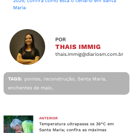
2025; confira como está o cenário em Santa
Maria
POR
THAIS IMMIG
thais.immig@diariosm.com.br
TAGS:
pontes,
reconstrução,
Santa Maria,
enchentes de maio,
ANTERIOR
Temperatura ultrapassa os 36°C em
Santa Maria; confira as máximas