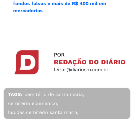
fundos falsos e mais de R$ 400 mil em
mercadorias
POR
REDAÇÃO DO DIÁRIO
leitor@diariosm.com.br
TAGS:
cemitério de santa maria,
cemitério ecumenico,
lapides cemitério santa maria,