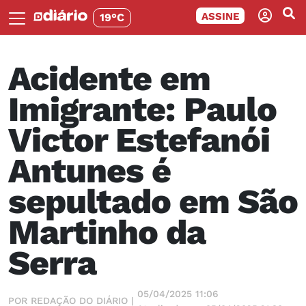
ASSINE
19°C
Acidente em
Imigrante: Paulo
Victor Estefanói
Antunes é
sepultado em São
Martinho da
Serra
05/04/2025 11:06
POR REDAÇÃO DO DIÁRIO |