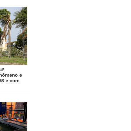
a?
enômeno e
RS é com