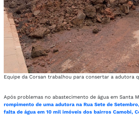
Equipe da Corsan trabalhou para consertar a adutora 
Após problemas no abastecimento de água em Santa M
rompimento de uma adutora na Rua Sete de Setembro, 
falta de água em 10 mil imóveis dos bairros Camobi, 