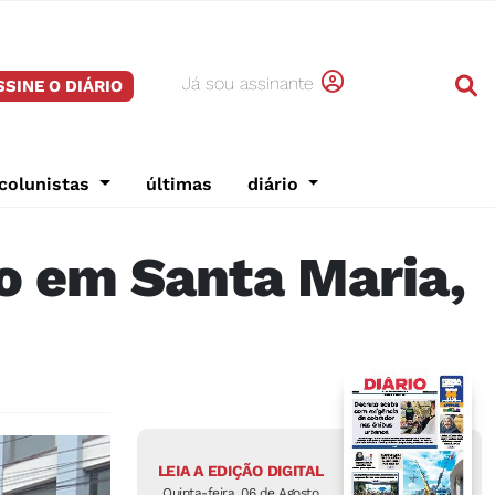
Já sou assinante
SSINE O DIÁRIO
colunistas
últimas
diário
o em Santa Maria,
LEIA A EDIÇÃO DIGITAL
Quinta-feira, 06 de Agosto