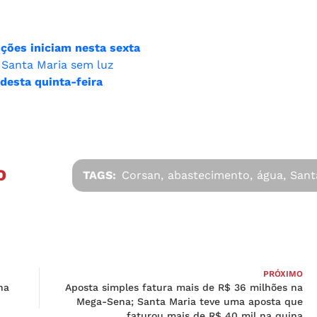
ições iniciam nesta sexta
 Santa Maria sem luz
desta quinta-feira
O
TAGS:
Corsan,
abastecimento,
água,
Sant
PRÓXIMO
na
Aposta simples fatura mais de R$ 36 milhões na
Mega-Sena; Santa Maria teve uma aposta que
faturou mais de R$ 40 mil na quina