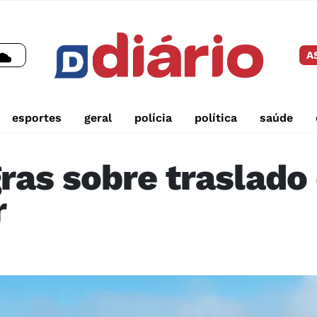
A
esportes
geral
polícia
política
saúde
as sobre traslado 
r