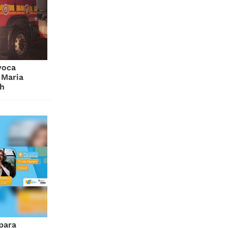
voca
 Maria
/h
para