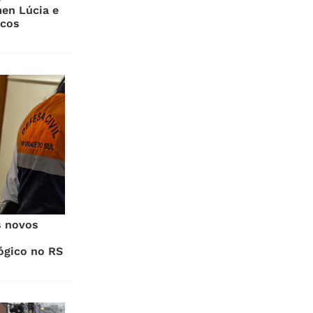
men Lúcia e
ucos
s novos
ógico no RS