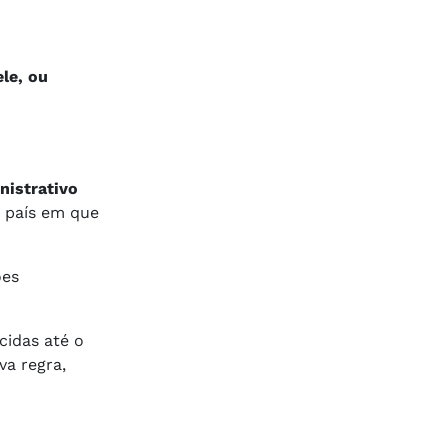
le, ou
nistrativo
o país em que
ões
cidas até o
a regra,