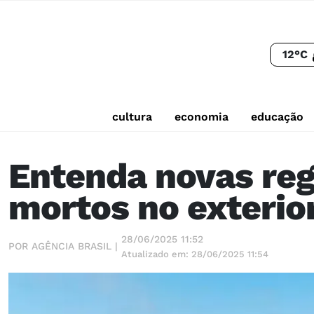
12°C
cultura
economia
educação
Entenda novas regr
mortos no exterio
28/06/2025 11:52
POR AGÊNCIA BRASIL |
Atualizado em: 28/06/2025 11:54