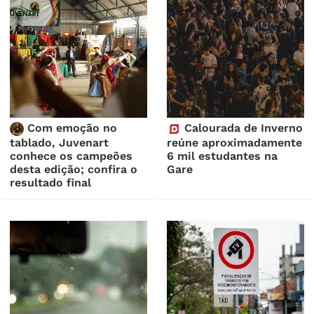
Com emoção no
Calourada de Inverno
tablado, Juvenart
reúne aproximadamente
conhece os campeões
6 mil estudantes na
desta edição; confira o
Gare
resultado final