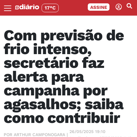
ASSINE
17°C
Com previsão de
frio intenso,
secretário faz
alerta para
campanha por
agasalhos; saiba
como contribuir
26/05/2025 19:10
POR ARTHUR CAMPONOGARA |