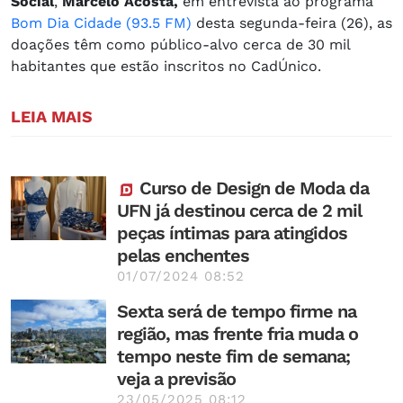
Social
, ​
Marcelo Acosta,
em entrevista ao programa
Bom Dia Cidade (93.5 FM)
desta segunda-feira (26), as
doações têm como público-alvo cerca de 30 mil
habitantes que estão inscritos no CadÚnico.
LEIA MAIS
Curso de Design de Moda da
UFN já destinou cerca de 2 mil
peças íntimas para atingidos
pelas enchentes
01/07/2024 08:52
Sexta será de tempo firme na
região, mas frente fria muda o
tempo neste fim de semana;
veja a previsão
23/05/2025 08:12