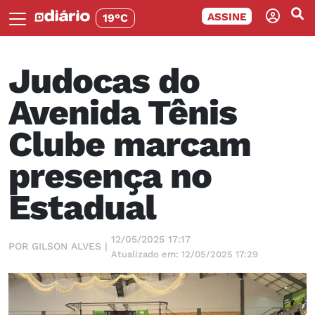
ASSINE
19°C
Judocas do
Avenida Tênis
Clube marcam
presença no
Estadual
12/05/2025 17:17
POR GILSON ALVES |
Atualizado em: 12/05/2025 17:29