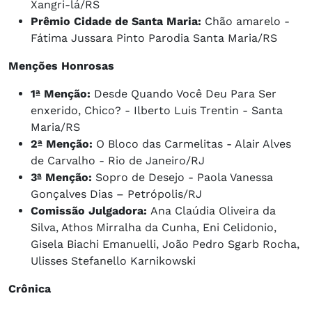
Xangri-lá/RS
Prêmio Cidade de Santa Maria:
Chão amarelo -
Fátima Jussara Pinto Parodia Santa Maria/RS
Menções Honrosas
1ª Menção:
Desde Quando Você Deu Para Ser
enxerido, Chico? - Ilberto Luis Trentin - Santa
Maria/RS
2ª Menção:
O Bloco das Carmelitas - Alair Alves
de Carvalho - Rio de Janeiro/RJ
3ª Menção:
Sopro de Desejo - Paola Vanessa
Gonçalves Dias – Petrópolis/RJ
Comissão Julgadora:
Ana Claúdia Oliveira da
Silva, Athos Mirralha da Cunha, Eni Celidonio,
Gisela Biachi Emanuelli, João Pedro Sgarb Rocha,
Ulisses Stefanello Karnikowski
Crônica