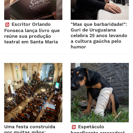
Escritor Orlando
"Mas que barbaridade!":
Guri de Uruguaiana
Fonseca lança livro que
celebra 25 anos levando
reúne sua produção
a cultura gaúcha pelo
teatral em Santa Maria
humor
Uma festa construída
Espetáculo
por muitas mãos:
beneficente arrecadará