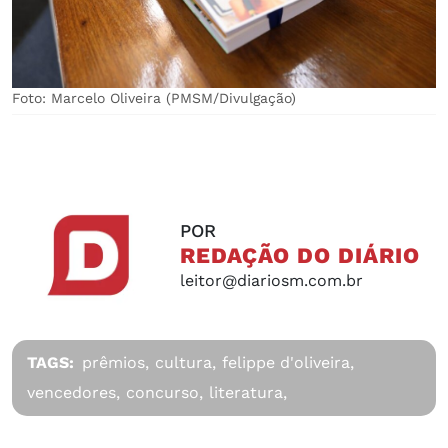
Foto: Marcelo Oliveira (PMSM/Divulgação)
POR
REDAÇÃO DO DIÁRIO
leitor@diariosm.com.br
TAGS:
prêmios,
cultura,
felippe d'oliveira,
vencedores,
concurso,
literatura,