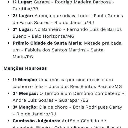
1º Lugar:
Garapa - Rodrigo Madeira Barbosa -
Curitiba/PR
2º Lugar:
A moça que odiava tudo - Paula Gomes
de Farias Soares - Rio de Janeiro/RJ
3º Lugar:
No Banheiro - Fernando Luiz de Barros
Bueno - Belo Horizonte/MG
Prêmio Cidade de Santa Maria:
Metade pra cada
um - Fabiula dos Santos Martins - Santa
Maria/RS
Menções Honrosas
1ª Menção:
Uma música por cinco reais e um
cachorro feliz - José dos Reis Santos Passos/MG
2ª Menção:
O Tempo é um Demônio Zombeteiro -
Andre Luiz Soares - Guarapari/ES
3ª Menção:
Dia de choro - Boris Rodrigues Garay
- Rio de Janeiro/RJ
Comissão Julgadora:
Antônio Cândido de
Azambuja Ribeiro, Orlando Fonseca, Vitor Biasoli