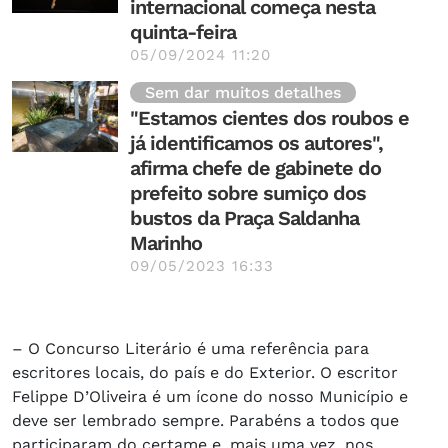
internacional começa nesta
quinta-feira
05/09/2024 11:20
Sem dar muitos detalhes
"Estamos cientes dos roubos e
já identificamos os autores",
afirma chefe de gabinete do
prefeito sobre sumiço dos
bustos da Praça Saldanha
Marinho
09/05/2023 16:33
– O Concurso Literário é uma referência para
escritores locais, do país e do Exterior. O escritor
Felippe D’Oliveira é um ícone do nosso Município e
deve ser lembrado sempre. Parabéns a todos que
participaram do certame e, mais uma vez, nos