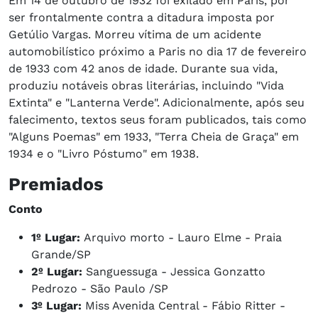
Em 14 de outubro de 1932 foi exilado em Paris, por
ser frontalmente contra a ditadura imposta por
Getúlio Vargas. Morreu vítima de um acidente
automobilístico próximo a Paris no dia 17 de fevereiro
de 1933 com 42 anos de idade. Durante sua vida,
produziu notáveis obras literárias, incluindo "Vida
Extinta" e "Lanterna Verde". Adicionalmente, após seu
falecimento, textos seus foram publicados, tais como
"Alguns Poemas" em 1933, "Terra Cheia de Graça" em
1934 e o "Livro Póstumo" em 1938.
Premiados
Conto
1º Lugar:
Arquivo morto - Lauro Elme - Praia
Grande/SP
2º Lugar:
Sanguessuga - Jessica Gonzatto
Pedrozo - São Paulo /SP
3º Lugar:
Miss Avenida Central - Fábio Ritter -