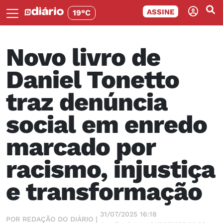
ASSINE
19°C
Novo livro de
Daniel Tonetto
traz denúncia
social em enredo
marcado por
racismo, injustiça
e transformação
31/07/2025 16:18
POR REDAÇÃO DO DIÁRIO |