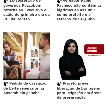
Ex-secretário de
Vereador Pablo
governos Pozzobom
Pacheco não contém as
retorna ao Executivo e
lágrimas ao assumir
saldo do primeiro dia da
como prefeito e o
CPI da Corsan
retorno de Serginho
Pedido de cassação
Projeto prevê
de Leite repercute na
liberação de barragens
Assembleia gaúcha
para irrigação em áreas
de preservação