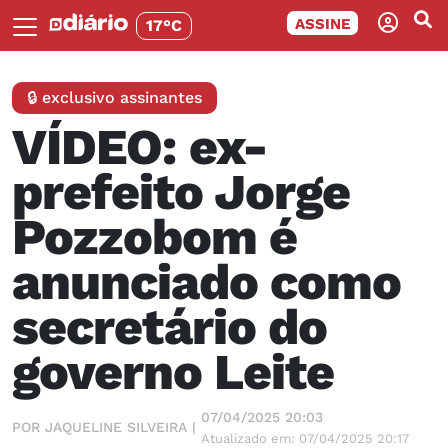
ASSINE
17°C
🔒 exclusivo assinantes
VÍDEO: ex-
prefeito Jorge
Pozzobom é
anunciado como
secretário do
governo Leite
07/04/2025 20:03
POR JAQUELINE SILVEIRA |
Atualizado em: 07/04/2025 20:17