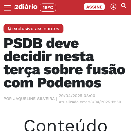
ASSINE
19°C
🔒 exclusivo assinantes
PSDB deve
decidir nesta
terça sobre fusão
com Podemos
29/04/2025 08:00
POR JAQUELINE SILVEIRA |
Atualizado em: 28/04/2025 19:50
Conteúdo