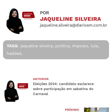
POR
JAQUELINE SILVEIRA
jaqueline.silveira@diariosm.com.br
TAGS:
jaqueline silveira,
politica,
imposto,
lula,
haddad,
ANTERIOR
Eleições 2024: candidato esclarece
sobre participação em sabatina do
Carnaval
PRÓXIMO