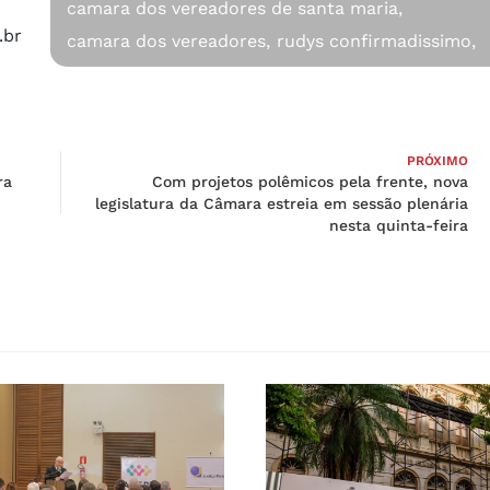
camara dos vereadores de santa maria,
.br
camara dos vereadores,
rudys confirmadissimo,
PRÓXIMO
ra
Com projetos polêmicos pela frente, nova
legislatura da Câmara estreia em sessão plenária
nesta quinta-feira