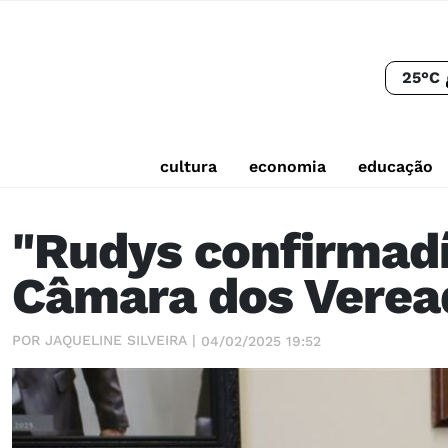
25°C
cultura
economia
educação
"Rudys confirmad
Câmara dos Verea
POR JAQUELINE SILVEIRA |
04/02/2025 19:52