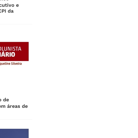
cutivo e
CPI da
o de
em áreas de