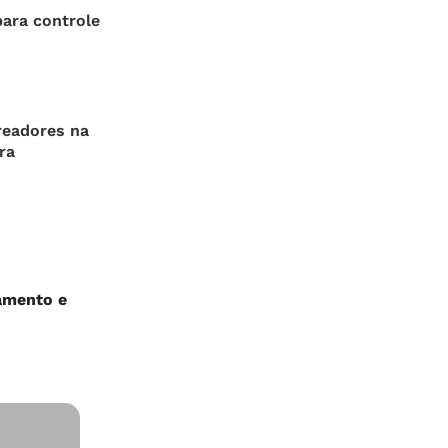
ara controle
readores na
ra
amento e