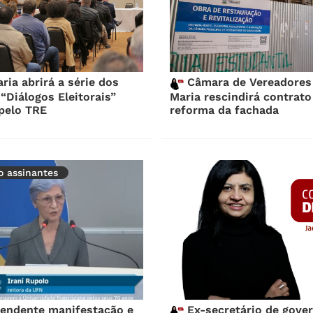
ia abrirá a série dos
Câmara de Vereadores
“Diálogos Eleitorais”
Maria rescindirá contrato
pelo TRE
reforma da fachada
vo assinantes
endente manifestação e
Ex-secretário de gove