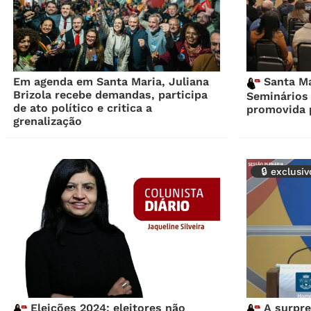
Em agenda em Santa Maria, Juliana
Santa Mar
Brizola recebe demandas, participa
Seminários 
de ato político e critica a
promovida 
grenalização
🔒 exclusi
Eleições 2024: eleitores não
A surpre