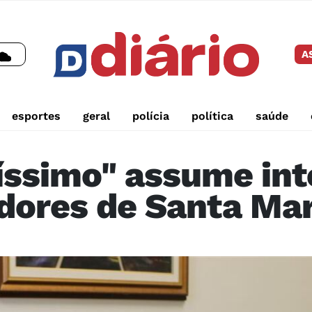
A
esportes
geral
polícia
política
saúde
íssimo" assume int
dores de Santa Mar