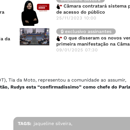
Câmara contratará sistema p
ra
de acesso do público
25/11/2023 10:00
🔒 exclusivo assinantes
O que disseram os novos ve
a da
primeira manifestação na Câma
09/01/2025 07:30
DT), Tia da Moto, representou a comunidade ao assumir,
então, Rudys esta “confirmadíssimo” como chefe do Parl
TAGS:
jaqueline silveira,