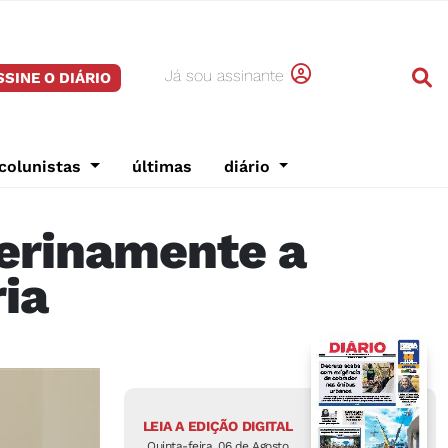
Já sou assinante
SSINE O DIÁRIO
colunistas
últimas
diário
erinamente a
ia
LEIA A EDIÇÃO DIGITAL
Quinta-feira, 06 de Agosto