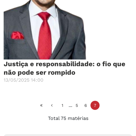
Justiça e responsabilidade: o fio que
não pode ser rompido
13/05/2025 14:00
...
1
5
6
7
Total 75 matérias