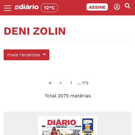
ASSINE
12°C
DENI ZOLIN
mais recentes
...
1
173
Total 2075 matérias