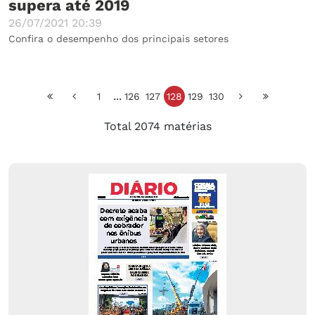
supera até 2019
26/07/2021 20:39
Confira o desempenho dos principais setores
...
1
126
127
128
129
130
Total 2074 matérias