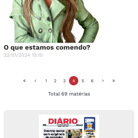
O que estamos comendo?
22/01/2024 15:15
1
2
3
4
5
6
Total 69 matérias