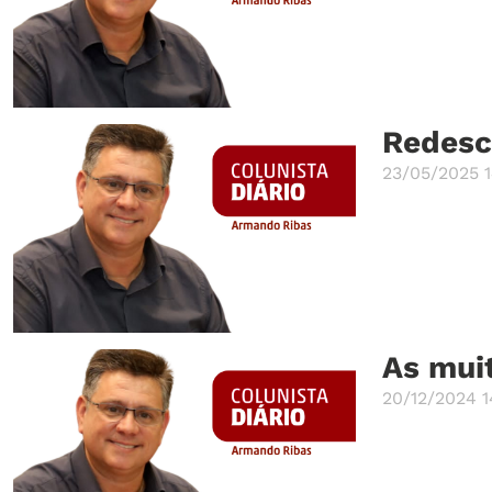
Redesc
23/05/2025 
As muit
20/12/2024 1