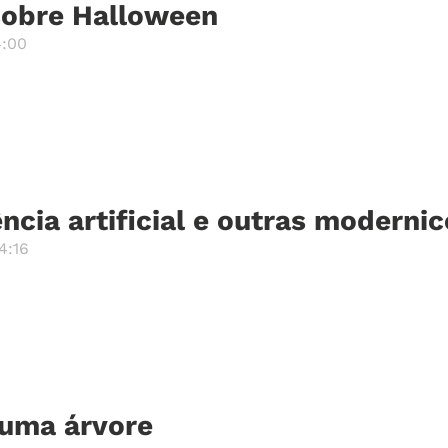
sobre Halloween
4:00
ência artificial e outras moderni
4:16
 uma árvore