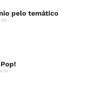
nio pelo temático
4:00
 Pop!
4:00