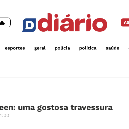
AS
esportes
geral
polícia
política
saúde
een: uma gostosa travessura
4:00