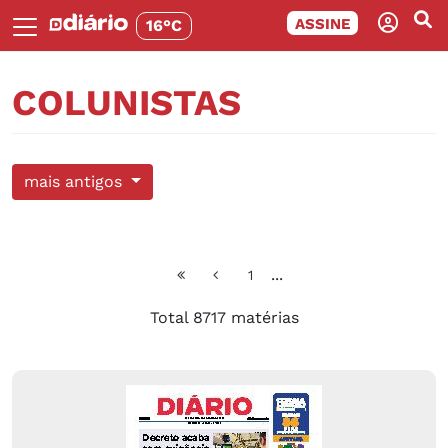
ASSINE
16°C
COLUNISTAS
mais antigos
...
1
Total 8717 matérias