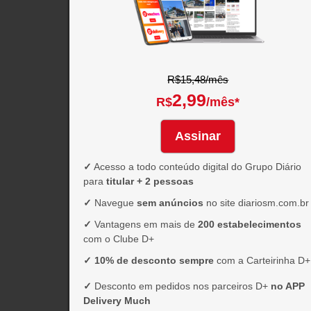
R$15,48/mês
2,99
R$
/mês*
Assinar
✓
Acesso a todo conteúdo digital do Grupo Diário
para
titular + 2 pessoas
✓
Navegue
sem anúncios
no site diariosm.com.br
✓
Vantagens em mais de
200 estabelecimentos
com o Clube D+
✓
10% de desconto sempre
com a Carteirinha D+
✓
Desconto em pedidos nos parceiros D+
no APP
Delivery Much