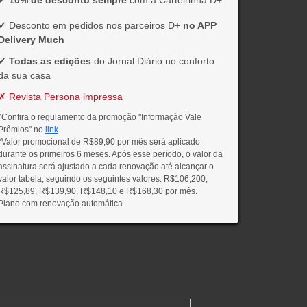
✓
Desconto em pedidos nos parceiros D+
no APP
Delivery Much
✓
Todas as edições
do Jornal Diário no conforto
da sua casa
✗ Revista Persona impressa
*Confira o regulamento da promoção "Informação Vale
Prêmios" no
link
*Valor promocional de R$89,90 por mês será aplicado
durante os primeiros 6 meses. Após esse período, o valor da
assinatura será ajustado a cada renovação até alcançar o
valor tabela, seguindo os seguintes valores: R$106,200,
R$125,89, R$139,90, R$148,10 e R$168,30 por mês.
Plano com renovação automática.