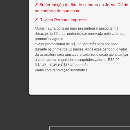
✗ Super edição de fim de semana do Jornal Diário
no conforto da sua casa
✗ Revista Persona impressa
*A assinatura cortesia para presentear o amigo tem a
duração de 30 dias, podendo ser renovada pelo valor da
promoção vigente.
*Valor promocional de R$2,99 por mês será aplicado
durante os primeiros 12 meses. Após esse período, o valor
da assinatura será ajustado a cada renovação até alcançar
o valor tabela, seguindo os seguintes valores: R$5,90,
R$8,45, 10,49 e R$15,48 por mês.
Plano com renovação automática.