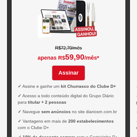
R$72,70/mês
59,90
apenas R$
/mês*
Assinar
✓
Assine e ganhe um
kit Churrasco do Clube D+
✓
Acesso a todo conteúdo digital do Grupo Diário
para
titular + 2 pessoas
✓
Navegue
sem anúncios
no site diariosm.com.br
✓
Vantagens em mais de
200 estabelecimentos
com o Clube D+
✓
10% de desconto sempre
com a Carteirinha D+