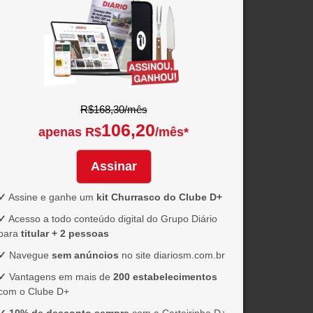
R$168,30/mês
106,20
apenas R$
/mês*
Assinar
✓
Assine e ganhe um
kit Churrasco do Clube D+
✓
Acesso a todo conteúdo digital do Grupo Diário
para
titular + 2 pessoas
✓
Navegue
sem anúncios
no site diariosm.com.br
✓
Vantagens em mais de
200 estabelecimentos
com o Clube D+
✓
10% de desconto sempre
com a Carteirinha D+