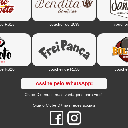
de R$15
voucher de 20%
vouche
de R$20
voucher de R$30
vouche
Assine pelo WhatsApp!
Clube D+, muito mais vantagens para você!
Siga o Clube D+ nas redes sociais